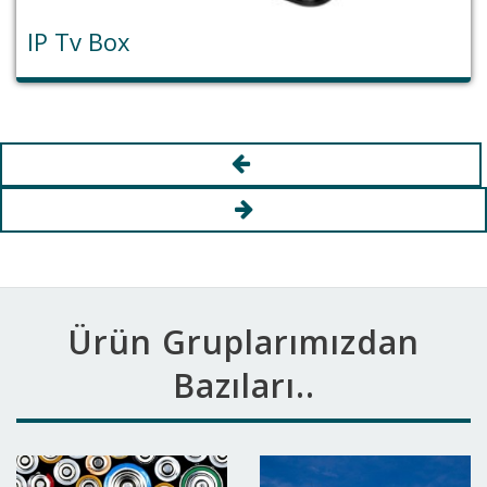
P Tv Box
R
Ürün Gruplarımızdan
Bazıları..